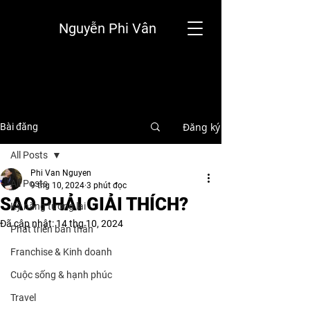
Nguyễn Phi Vân
Đăng ký
Bài đăng
All Posts
Phi Van Nguyen
All Posts
9 thg 10, 2024
3 phút đọc
SAO PHẢI GIẢI THÍCH?
Kỹ năng tương lai
Đã cập nhật:
14 thg 10, 2024
Phát triển bản thân
Franchise & Kinh doanh
Cuộc sống & hạnh phúc
Travel