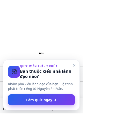
×
QUIZ MIỄN PHÍ · 2 PHÚT
🧭
Bạn thuộc kiểu nhà lãnh
Bình luận
đạo nào?
Khám phá kiểu lãnh đạo của bạn + lộ trình
phát triển riêng từ Nguyễn Phi Vân.
AI NÓI TIỀN KHÔNG MUA
KHÔNG PHẢI “Ở
Viết bình luận...
Làm quiz ngay →
ĐƯỢC HẠNH PHÚC?
HAY LÊN CÔNG 
MỚI LÀ CUỘC C
Facebook
LinkedIn
Instagram
Twitter
THẬT SỰ.