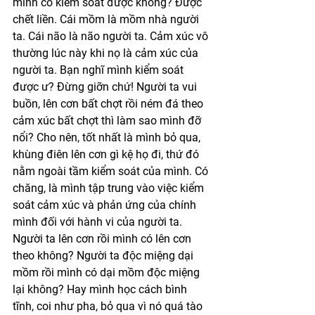
mình có kiểm soát được không? Được 
chết liền. Cái mồm là mồm nhà người 
ta. Cái não là não người ta. Cảm xúc vô 
thường lúc này khi nọ là cảm xúc của 
người ta. Bạn nghĩ mình kiểm soát 
được ư? Đừng giỡn chứ! Người ta vui 
buồn, lên cơn bất chợt rồi ném đá theo 
cảm xúc bất chợt thì làm sao mình đỡ 
nổi? Cho nên, tốt nhất là mình bỏ qua, 
khùng điên lên cơn gì kệ họ đi, thứ đó 
nằm ngoài tầm kiểm soát của mình. Có 
chăng, là mình tập trung vào việc kiểm 
soát cảm xúc và phản ứng của chính 
mình đối với hành vi của người ta. 
Người ta lên cơn rồi mình có lên cơn 
theo không? Người ta độc miệng dại 
mồm rồi mình có dại mồm độc miệng 
lại không? Hay mình học cách bình 
tĩnh, coi như pha, bỏ qua vì nó quá tào 