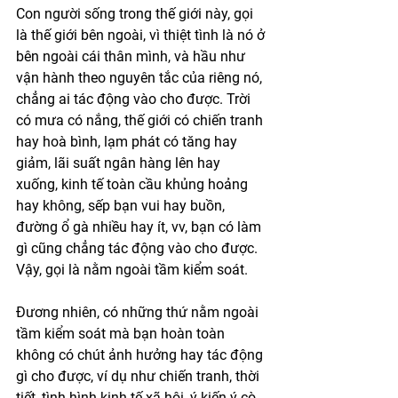
Con người sống trong thế giới này, gọi 
là thế giới bên ngoài, vì thiệt tình là nó ở 
bên ngoài cái thân mình, và hầu như 
vận hành theo nguyên tắc của riêng nó, 
chẳng ai tác động vào cho được. Trời 
có mưa có nắng, thế giới có chiến tranh 
hay hoà bình, lạm phát có tăng hay 
giảm, lãi suất ngân hàng lên hay 
xuống, kinh tế toàn cầu khủng hoảng 
hay không, sếp bạn vui hay buồn, 
đường ổ gà nhiều hay ít, vv, bạn có làm 
gì cũng chẳng tác động vào cho được. 
Vậy, gọi là nằm ngoài tầm kiểm soát. 
Đương nhiên, có những thứ nằm ngoài 
tầm kiểm soát mà bạn hoàn toàn 
không có chút ảnh hưởng hay tác động 
gì cho được, ví dụ như chiến tranh, thời 
tiết, tình hình kinh tế xã hội, ý kiến ý cò 