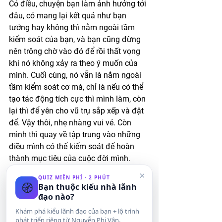
Có điều, chuyện bạn làm ảnh hưởng tới 
đâu, có mang lại kết quả như bạn 
tưởng hay không thì nằm ngoài tầm 
kiểm soát của bạn, và bạn cũng đừng 
nên trông chờ vào đó để rồi thất vọng 
khi nó không xảy ra theo ý muốn của 
mình. Cuối cùng, nó vẫn là nằm ngoài 
tầm kiểm soát cơ mà, chỉ là nếu có thể 
tạo tác động tích cực thì mình làm, còn 
lại thì để yên cho vũ trụ sắp xếp và đặt 
để. Vậy thôi, nhẹ nhàng vui vẻ. Còn 
mình thì quay về tập trung vào những 
điều mình có thể kiểm soát để hoàn 
thành mục tiêu của cuộc đời mình. 
×
QUIZ MIỄN PHÍ · 2 PHÚT
Có nhiều thứ, ngay cà là chuyện đời 
🧭
Bạn thuộc kiểu nhà lãnh
mình mà bản thân cũng không kiểm 
đạo nào?
soát được nữa là, ví dụ như quá khứ đã 
Khám phá kiểu lãnh đạo của bạn + lộ trình
qua, tương lai chưa đến, nhìn nhận và 
phát triển riêng từ Nguyễn Phi Vân.