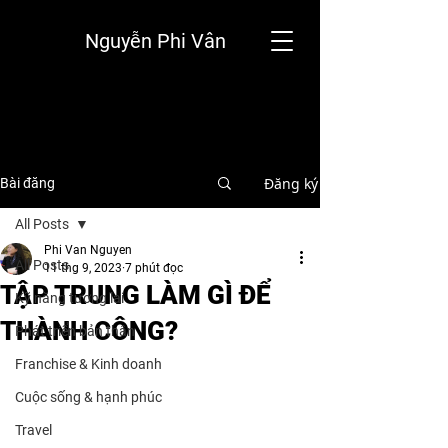
Nguyễn Phi Vân
Đăng ký
Bài đăng
All Posts
Phi Van Nguyen
All Posts
11 thg 9, 2023
7 phút đọc
TẬP TRUNG LÀM GÌ ĐỂ
Kỹ năng tương lai
THÀNH CÔNG?
Phát triển bản thân
Franchise & Kinh doanh
Cuộc sống & hạnh phúc
Travel