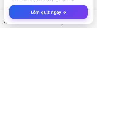
phản ứng của người khác về mình, vv. 
Làm quiz ngay →
Không kiểm soát được thì mình chấp 
nhận hiện thực nó là như thế, vui vẻ 
Facebook
LinkedIn
Instagram
Twitter
chấp nhận, thứ gì mình có thể làm 
trong hiện tại để ảnh hưởng tích cực 
đến nó thì làm, không thì thôi. Ví dụ nút 
thắt quá khứ mình có thể chủ động 
quay về để gỡ. Lo lắng tương lai mình 
có thể chuẩn bị phát triển bản thân từ 
hiện tại để sau này hành trình có thể 
mượt hơn. Sống chân thực là mình, 
kiên định với giá trị cốt lõi của bản thân 
để thời gian chứng minh cho người đời 
mình phẩm chất thế nào. Đường ta ta 
cứ thế mà đi. Còn lại, ai nghĩ gì nói gì 
kệ người ta đi, hơi đâu mà quan tâm và 
phản ứng. 
Tóm lại, chuyện ngoài tầm kiểm soát 