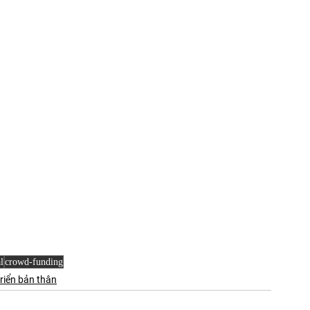
l
crowd-funding
riển bản thân