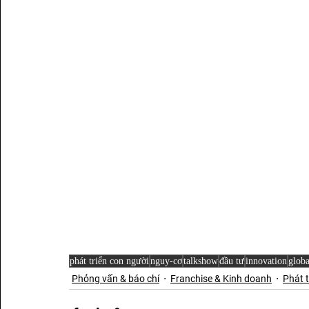
phát triển con người
nguy-cơ
talkshow
đầu tư
innovation
globa
Phỏng vấn & báo chí
Franchise & Kinh doanh
Phát t