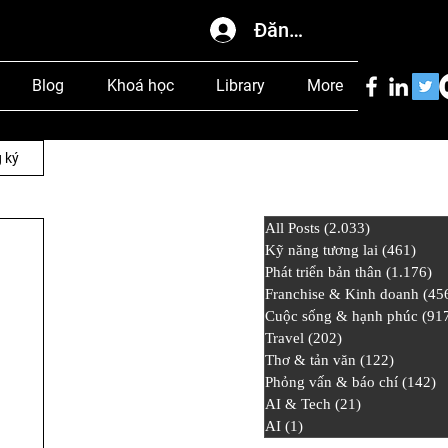
Đăng nhập
Blog
Khoá học
Library
More
 ký
All Posts
(2.033)
2.033 bài đ
Kỹ năng tương lai
(461)
461 
Phát triển bản thân
(1.176)
1.
Franchise & Kinh doanh
(45
Cuộc sống & hạnh phúc
(91
Travel
(202)
202 bài đăng
Thơ & tản văn
(122)
122 bài
Phỏng vấn & báo chí
(142)
1
AI & Tech
(21)
21 bài đăng
AI
(1)
1 bài đăng