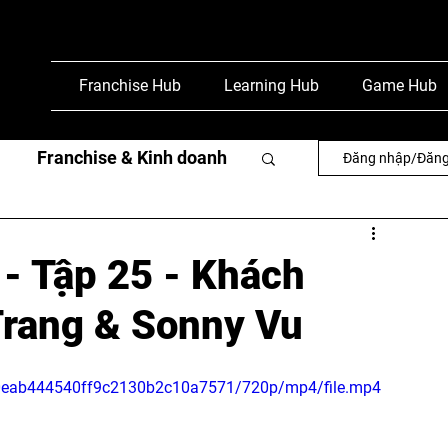
Franchise Hub
Learning Hub
Game Hub
Franchise & Kinh doanh
Đăng nhập/Đăng
văn
Phỏng vấn & báo chí
- Tập 25 - Khách
Trang & Sonny Vu
d10eab444540ff9c2130b2c10a7571/720p/mp4/file.mp4