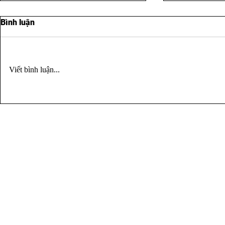
Bình luận
Viết bình luận...
NHẢY VIỆC: BƯỚC TỚI HAY
AI NÓI TIỀ
BỎ CHẠY?
ĐƯỢC HẠN