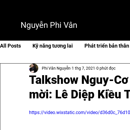
Nguyễn Phi Vân
All Posts
Kỹ năng tương lai
Phát triển bản thân
Phi Vân Nguyễn
1 thg 7, 2021
0 phút đọc
Cuộc sống & hạnh phúc
Travel
Thơ & tản 
Talkshow Nguy-Cơ 
mời: Lê Diệp Kiều 
AI & Tech
AI
https://video.wixstatic.com/video/d36d0c_76