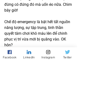
đừng có đứng đó mà uốn éo nữa. Chìm 
bây giờ! 
Chế độ emergency là bật hết tất nguồn 
năng lượng, sự tập trung, tinh thần 
quyết tâm chơi khô máu lên để chinh 
phục vị trí vừa mới bị quăng vào. OK 
hôn? 
Back up quyền hỗ trợ
Facebook
LinkedIn
Instagram
Twitter
Đâu có ai trên đời chuyện gì cũng tự 
nghĩ ra được hết hay có giải pháp hay 
ho được hết. Người mà. Có phải thánh 
đâu. Cho nên, làm gì, đặc biệt trong 
những trường hợp emergency kiểu này, 
QUIZ MIỄN PHÍ · 2 PHÚT
đều phải có mentor, có người hỗ trợ và 
Bạn thuộc kiểu nhà lãnh
giúp đỡ tinh thần cũng như lời khuyên 
đạo nào?
trong những lúc mình hơi lao đao chưa 