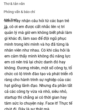
Thơ & tản văn
Phỏng vấn & báo chí
AI & Tech
Mình hay nhận câu hỏi từ các bạn trẻ 
là, cô ơi em được cất nhắc lên vị trí 
AI
quản lý mà giờ em không biết phải làm 
gì khác đi, làm sao để đội ngũ phục 
mình trong khi mình và họ đã từng là 
nhân viên như nhau. Có khi câu hỏi là 
em cảm thấy mình không đủ năng lực 
em có nên trả lại chức danh đó hay 
không. Đương nhiên, một số công ty, tổ 
chức có lộ trình đào tạo và phát triển rõ 
ràng cho hành trình sự nghiệp của các 
hạt giống lãnh đạo. Nhưng đa phần tất 
cả các công ty vừa và nhỏ, siêu nhỏ, 
startup thì chẳng ai có thời gian hay 
tâm sức lo chuyện này. Face it! Thực tế 
chút đi. Đây là sự thật mà. 