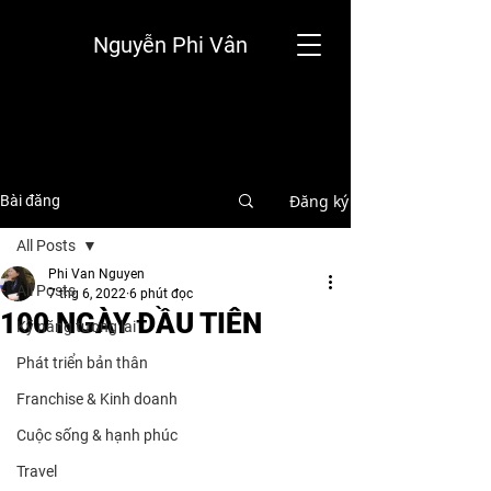
Nguyễn Phi Vân
Đăng ký
Bài đăng
All Posts
Phi Van Nguyen
All Posts
7 thg 6, 2022
6 phút đọc
100 NGÀY ĐẦU TIÊN
Kỹ năng tương lai
Phát triển bản thân
Franchise & Kinh doanh
Cuộc sống & hạnh phúc
Travel