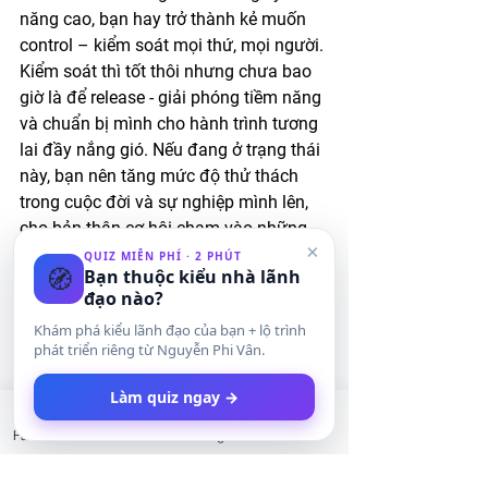
năng cao, bạn hay trở thành kẻ muốn 
control – kiểm soát mọi thứ, mọi người. 
Kiểm soát thì tốt thôi nhưng chưa bao 
giờ là để release - giải phóng tiềm năng 
và chuẩn bị mình cho hành trình tương 
lai đầy nắng gió. Nếu đang ở trạng thái 
này, bạn nên tăng mức độ thử thách 
trong cuộc đời và sự nghiệp mình lên, 
cho bản thân cơ hội chạm vào những 
×
điều to lớn và bao la hơn là những thứ 
QUIZ MIỄN PHÍ · 2 PHÚT
🧭
Bạn thuộc kiểu nhà lãnh
bạn đã và đang kiểm soát trong tầm 
đạo nào?
tay hàng ngày. Được vậy, bạn sẽ đẩy 
Khám phá kiểu lãnh đạo của bạn + lộ trình
mình đến với flow. 
phát triển riêng từ Nguyễn Phi Vân.
Quay lại trạng thái cuối cùng và là đích 
Làm quiz ngay →
đến của chúng ta, khi thử thách cao 
Facebook
LinkedIn
Instagram
Twitter
nhưng mức độ kỹ năng của bạn cũng 
siêu, bạn rơi vào trạng thái tuyệt vời 