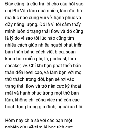
Đây cũng là câu trả lời cho câu hỏi sao 
chị Phi Vân làm quá nhiều, làm đủ thứ 
mà lúc nào cũng vui vẻ, hạnh phúc và 
đầy năng lượng. Đó là vì tôi cảm thấy 
mình luôn ở trạng thái flow và đó cũng 
là lý do vì sao tôi lúc nào cũng tìm 
nhiều cách giúp nhiều người phát triển 
bản thân bằng cách viết blog, soạn 
khoá học miễn phí, là, podcast, làm 
speaker, vv. Chỉ khi bạn phát triển bản 
thân đến level cao, và làm bạn với mọi 
thử thách trong đời, bạn sẽ rơi vào 
trạng thái flow và trở nên cực kỳ thoải 
mái và hạnh phúc trong mọi thứ bạn 
làm, không chỉ công việc mà còn các 
hoạt động trong gia đình, ngoài xã hội. 
Hôm nay chia sẻ với các bạn một 
nghiên cứu về tâm lý học tích cực 