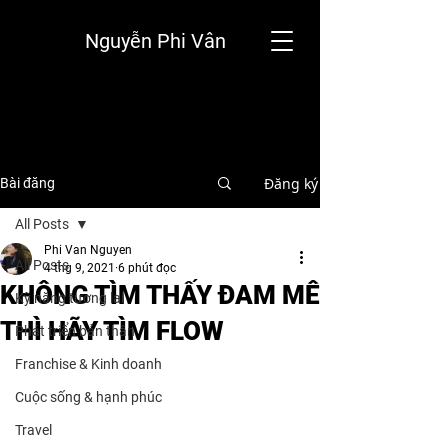
Nguyễn Phi Vân
Đăng ký
Bài đăng
All Posts
Phi Van Nguyen
All Posts
4 thg 9, 2021
6 phút đọc
KHÔNG TÌM THẤY ĐAM MÊ
Kỹ năng tương lai
THÌ HÃY TÌM FLOW
Phát triển bản thân
Franchise & Kinh doanh
Cuộc sống & hạnh phúc
Travel