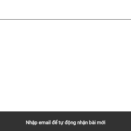
 GỤC NGÃ VÌ
SỐNG SÓT GIỮA NHỮNG K
Ỏ. BẠN GỤC NGÃ
LƯƠNG
H MẼ QUÁ LÂU
Nhập email để tự động nhận bài mới