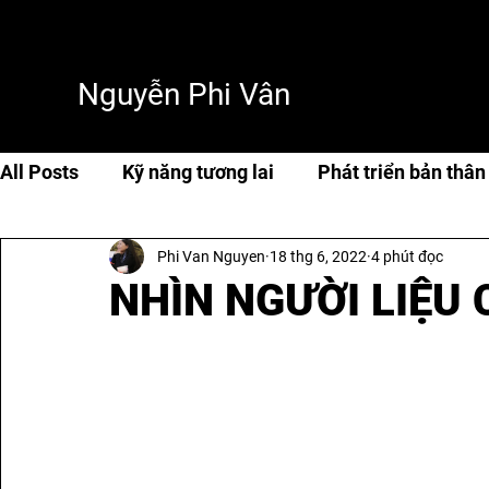
Nguyễn Phi Vân
All Posts
Kỹ năng tương lai
Phát triển bản thân
Phi Van Nguyen
18 thg 6, 2022
4 phút đọc
Cuộc sống & hạnh phúc
Travel
Thơ & tản 
NHÌN NGƯỜI LIỆU 
AI & Tech
AI