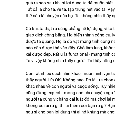
quả ra sao sau khi bị lợi dụng ta đế muốn biết.
Tất cả là cho ta, về ta, tập trung hết vào ta. Vậy
thế nào là chuyện của họ. Ta không nhìn thấy ng
Có khi, ta thật ra cũng chẳng hề lợi dụng, vì ta
giao dịch công bằng. Họ biến thành công cụ. Mà
được ta quăng. Họ là đồ vật mang tính công nă
nào cần được thả vào đây. Chỗ làm lụng, không
xài được dẹp. Rất ư là functional - mang tính 
Ta vì vậy không nhìn thấy người. Ta thấy công c
Còn rất nhiều cách nhìn khác, muôn hình vạn t
thấy người. It’s OK. Không sao. Đó là lựa chọn
khác nhau về con người và cuộc sống. Tuy nhiê
cũng đừng expect - mong chờ chi chuyện người 
người ta cũng y chẳng cái luật đó mà chơi lại m
không coi ai ra gì thì ai thèm coi bạn ra gì? B
ngu si cho bạn lợi dụng thì ai nó khùng mà ch