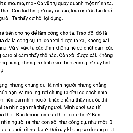
 It’s me, me, me - Cả vũ trụ quay quanh một mình ta. 
 thôi. Còn lại thế giới này ra sao, loài người đau khổ 
ười. Ta thấy cơ hội lợi dụng. 
 trả tiền cho họ để làm công cho ta. Trao đổi đó là 
 đã là công cụ, thì còn xài được ta xài, không xài 
ng. Và vì vậy, ta xác định không hề có chút cảm xúc 
 care ai cảm thấy thế nào. Còn xài được xài. Không 
công năng, không có tình cảm tình củm gì ở đây hết. 
ụ. 
rạng, nhưng chung qui là nhìn người nhưng chẳng 
 của bạn, và mỗi người chúng ta đều có cách nhìn 
n, nếu bạn nhìn người khác chẳng thấy người, thì 
ta nhìn bạn mà thấy người. Mình chơi sao thì 
à thôi. Bạn không care ai thì ai care bạn? Bạn 
ạn nhìn người ta như con số, như công cụ, như một lũ 
ơi đẹp chơi tốt với bạn? Đời này không có đường một 