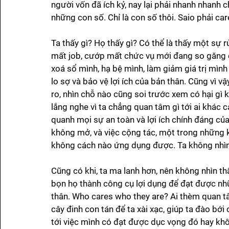
người vốn đã ích kỷ, nay lại phải nhanh nhanh c
những con số. Chỉ là con số thôi. Saio phải car
Ta thấy gì? Họ thấy gì? Có thể là thấy một sự rủ
mất job, cướp mất chức vụ mới đang so găng 
xoá sổ mình, hạ bệ mình, làm giảm giá trị mình t
lo sợ và bảo vệ lợi ích của bản thân. Cũng vì vậ
ro, nhìn chỗ nào cũng soi trước xem có hại gì 
lắng nghe vì ta chẳng quan tâm gì tới ai khác 
quanh mọi sự an toàn và lợi ích chính đáng củ
không mở, và việc cộng tác, một trong những 
không cách nào ứng dụng được. Ta không nhìn th
Cũng có khi, ta ma lanh hơn, nên không nhìn thấy
bọn họ thành công cụ lợi dụng để đạt được nh
thân. Who cares who they are? Ai thèm quan tâm 
cây đinh con tán để ta xài xạc, giúp ta đào bới
tới việc mình có đạt được dục vọng đó hay khô