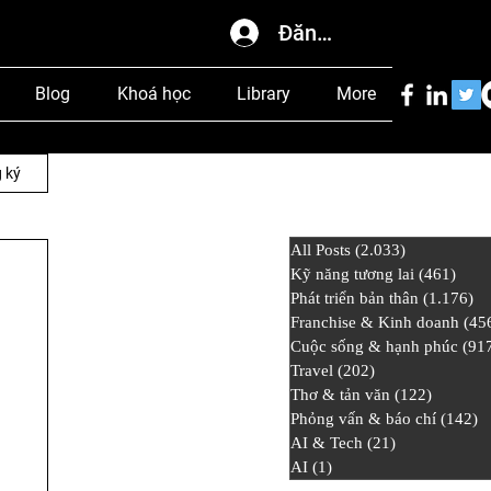
Đăng nhập
Blog
Khoá học
Library
More
 ký
All Posts
(2.033)
2.033 bài đ
Kỹ năng tương lai
(461)
461 
Phát triển bản thân
(1.176)
1.
Franchise & Kinh doanh
(45
Cuộc sống & hạnh phúc
(91
Travel
(202)
202 bài đăng
Thơ & tản văn
(122)
122 bài
Phỏng vấn & báo chí
(142)
1
AI & Tech
(21)
21 bài đăng
AI
(1)
1 bài đăng