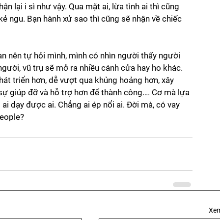
 lại i sì như vậy. Qua mặt ai, lừa tình ai thì cũng 
ẻ ngu. Bạn hành xử sao thì cũng sẽ nhận về chiếc 
ạn nên tự hỏi mình, mình có nhìn người thấy người 
gười, vũ trụ sẽ mở ra nhiều cánh cửa hay ho khác. 
hát triển hơn, dễ vượt qua khủng hoảng hơn, xây 
ự giúp đỡ và hỗ trợ hơn để thành công…. Cơ mà lựa 
i dạy được ai. Chẳng ai ép nổi ai. Đời mà, có vay 
people? 
Xem