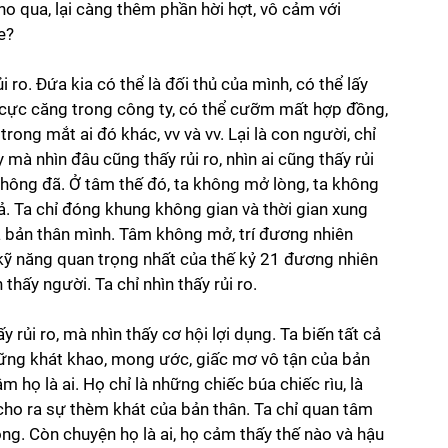
ho qua, lại càng thêm phần hời hợt, vô cảm với 
e?
i ro. Đứa kia có thể là đối thủ của mình, có thể lấy 
cực căng trong công ty, có thể cưỡm mất hợp đồng, 
rong mắt ai đó khác, vv và vv. Lại là con người, chỉ 
y mà nhìn đâu cũng thấy rủi ro, nhìn ai cũng thấy rủi 
không đã. Ở tâm thế đó, ta không mở lòng, ta không 
cả. Ta chỉ đóng khung không gian và thời gian xung 
a bản thân mình. Tâm không mở, trí đương nhiên 
kỹ năng quan trọng nhất của thế kỷ 21 đương nhiên 
ấy người. Ta chỉ nhìn thấy rủi ro.
 rủi ro, mà nhìn thấy cơ hội lợi dụng. Ta biến tất cả 
ững khát khao, mong ước, giấc mơ vô tận của bản 
họ là ai. Họ chỉ là những chiếc búa chiếc rìu, là 
 cho ra sự thèm khát của bản thân. Ta chỉ quan tâm 
ng. Còn chuyện họ là ai, họ cảm thấy thế nào và hậu 