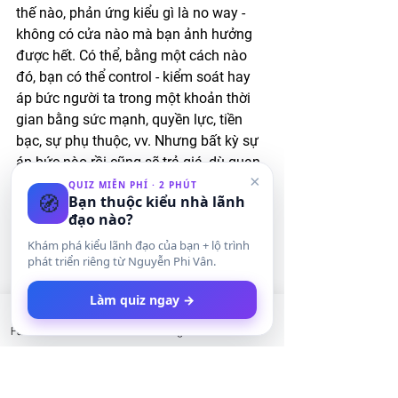
thế nào, phản ứng kiểu gì là no way - 
không có cửa nào mà bạn ảnh hưởng 
được hết. Có thể, bằng một cách nào 
đó, bạn có thể control - kiểm soát hay 
áp bức người ta trong một khoản thời 
gian bằng sức mạnh, quyền lực, tiền 
bạc, sự phụ thuộc, vv. Nhưng bất kỳ sự 
áp bức nào rồi cũng sẽ trả giá, dù quan 
×
hệ của bạn với họ thế nào, dù đó là yêu 
QUIZ MIỄN PHÍ · 2 PHÚT
🧭
Bạn thuộc kiểu nhà lãnh
đương, hôn nhân, huyết thống, hay chỉ 
đạo nào?
là quan hệ xã hội. Cuối cùng, chỉ có họ 
Khám phá kiểu lãnh đạo của bạn + lộ trình
biết họ muốn gì. Chỉ có bạn biết bạn 
phát triển riêng từ Nguyễn Phi Vân.
cần gì. Vậy thì bạn hãy tự đưa ra lựa 
chọn cho mình. Đừng đưa ra lựa chọn 
Làm quiz ngay →
vì bất kỳ ai khác hay bất kỳ điều gì 
Facebook
LinkedIn
Instagram
Twitter
khác. Và quan trọng hơn hết, một khi 
đã đưa ra lựa chọn mình là ai, thì nên 
bình an với lựa chọn của bản thân. 