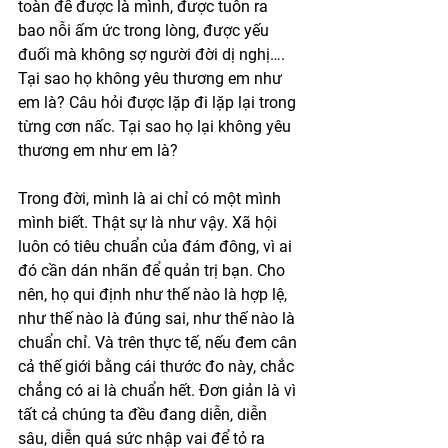
toàn để được là mình, được tuôn ra 
bao nỗi ấm ức trong lòng, được yếu 
đuối mà không sợ người đời dị nghị…. 
Tại sao họ không yêu thương em như 
em là? Câu hỏi được lặp đi lặp lại trong 
từng cơn nấc. Tại sao họ lại không yêu 
thương em như em là?
Trong đời, mình là ai chỉ có một mình 
mình biết. Thật sự là như vậy. Xã hội 
luôn có tiêu chuẩn của đám đông, vì ai 
đó cần dán nhãn để quản trị bạn. Cho 
nên, họ qui định như thế nào là hợp lệ, 
như thế nào là đúng sai, như thế nào là 
chuẩn chỉ. Và trên thực tế, nếu đem cân 
cả thế giới bằng cái thước đo này, chắc 
chẳng có ai là chuẩn hết. Đơn giản là vì 
tất cả chúng ta đều đang diễn, diễn 
sâu, diễn quá sức nhập vai để tỏ ra 