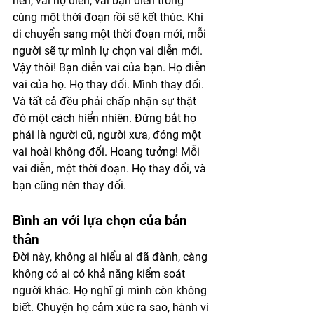
nên, vai họ diễn, vai bạn diễn trong 
cùng một thời đoạn rồi sẽ kết thúc. Khi 
di chuyển sang một thời đoạn mới, mỗi 
người sẽ tự mình lự chọn vai diễn mới. 
Vậy thôi! Bạn diễn vai của bạn. Họ diễn 
vai của họ. Họ thay đổi. Mình thay đổi. 
Và tất cả đều phải chấp nhận sự thật 
đó một cách hiển nhiên. Đừng bắt họ 
phải là người cũ, người xưa, đóng một 
vai hoài không đổi. Hoang tưởng! Mỗi 
vai diễn, một thời đoạn. Họ thay đổi, và 
bạn cũng nên thay đổi. 
Bình an với lựa chọn của bản 
thân
Đời này, không ai hiểu ai đã đành, càng 
không có ai có khả năng kiểm soát 
người khác. Họ nghĩ gì mình còn không 
biết. Chuyện họ cảm xúc ra sao, hành vi 