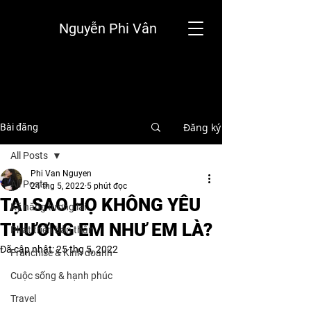
Nguyễn Phi Vân
Đăng ký
Bài đăng
All Posts
Phi Van Nguyen
All Posts
24 thg 5, 2022
5 phút đọc
TẠI SAO HỌ KHÔNG YÊU
Kỹ năng tương lai
THƯƠNG EM NHƯ EM LÀ?
Phát triển bản thân
Đã cập nhật:
25 thg 5, 2022
Franchise & Kinh doanh
Cuộc sống & hạnh phúc
Travel