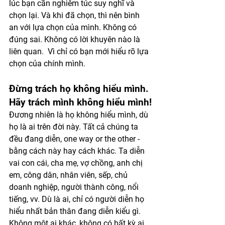
lúc bạn cần nghiêm túc suy nghĩ và 
chọn lại. Và khi đã chọn, thì nên bình 
an với lựa chọn của mình. Không có 
đúng sai. Không có lời khuyên nào là 
liên quan.  Vì chỉ có bạn mới hiểu rõ lựa 
chọn của chính mình. 
Đừng trách họ không hiểu mình. 
Hãy trách mình không hiểu mình!
Đương nhiên là họ không hiểu mình, dù 
họ là ai trên đời này. Tất cả chúng ta 
đều đang diễn, one way or the other - 
bằng cách này hay cách khác. Ta diễn 
vai con cái, cha mẹ, vợ chồng, anh chị 
em, công dân, nhân viên, sếp, chủ 
doanh nghiệp, người thành công, nổi 
tiếng, vv. Dù là ai, chỉ có người diễn họ 
hiểu nhất bản thân đang diễn kiểu gì. 
Không một ai khác, không có bất kỳ ai 