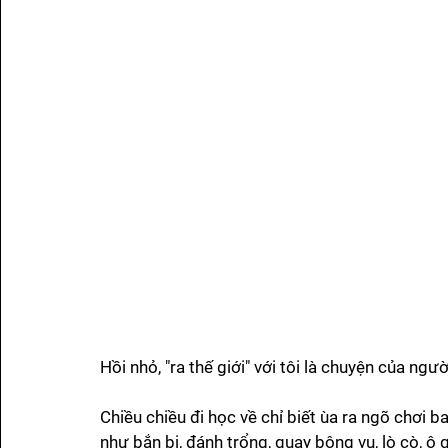
Hồi nhỏ, "ra thế giới" với tôi là chuyện của ng
Chiều chiều đi học về chỉ biết ùa ra ngõ chơi 
như bắn bi, đánh trổng, quay bông vụ, lò cò, ô qu