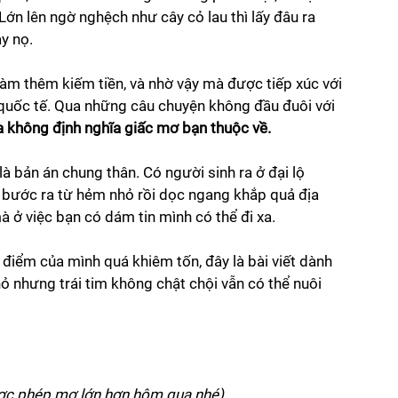
Lớn lên ngờ nghệch như cây cỏ lau thì lấy đâu ra 
y nọ. 
làm thêm kiếm tiền, và nhờ vậy mà được tiếp xúc với 
quốc tế. Qua những câu chuyện không đầu đuôi với 
 không định nghĩa giấc mơ bạn thuộc về. 
là bản án chung thân. Có người sinh ra ở đại lộ 
u bước ra từ hẻm nhỏ rồi dọc ngang khắp quả địa 
 ở việc bạn có dám tin mình có thể đi xa. 
điểm của mình quá khiêm tốn, đây là bài viết dành 
 nhưng trái tim không chật chội vẫn có thể nuôi 
ược phép mơ lớn hơn hôm qua nhé)