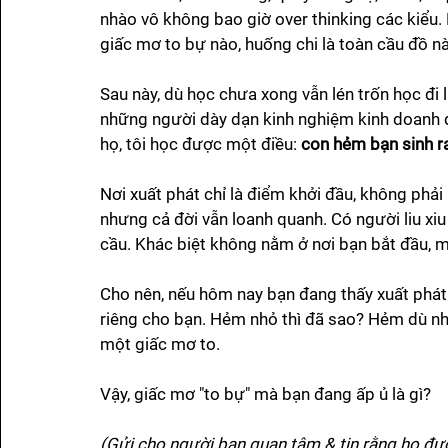
nhào vô không bao giờ over thinking các kiểu. 
giấc mơ to bự nào, huống chi là toàn cầu đồ nà
Sau này, dù học chưa xong vẫn lén trốn học đi 
những người dày dạn kinh nghiệm kinh doanh 
họ, tôi học được một điều: 
con hẻm bạn sinh ra
Nơi xuất phát chỉ là điểm khởi đầu, không phải 
nhưng cả đời vẫn loanh quanh. Có người liu xi
cầu. Khác biệt không nằm ở nơi bạn bắt đầu, mà
Cho nên, nếu hôm nay bạn đang thấy xuất phát 
riêng cho bạn. Hẻm nhỏ thì đã sao? Hẻm dù nhỏ
một giấc mơ to.
Vậy, giấc mơ "to bự" mà bạn đang ấp ủ là gì?
(Gửi cho người bạn quan tâm & tin rằng họ đ