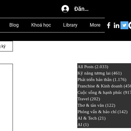
Đăng nhập
Blog
Khoá học
Library
More
 ký
All Posts
(2.033)
2.033 bài đ
Kỹ năng tương lai
(461)
461 
Phát triển bản thân
(1.176)
1.
Franchise & Kinh doanh
(45
Cuộc sống & hạnh phúc
(91
Travel
(202)
202 bài đăng
Thơ & tản văn
(122)
122 bài
Phỏng vấn & báo chí
(142)
1
AI & Tech
(21)
21 bài đăng
AI
(1)
1 bài đăng