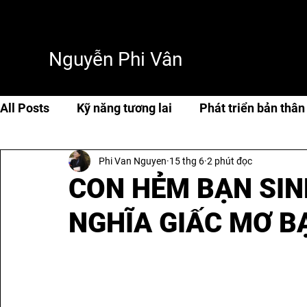
Nguyễn Phi Vân
All Posts
Kỹ năng tương lai
Phát triển bản thân
Phi Van Nguyen
15 thg 6
2 phút đọc
Cuộc sống & hạnh phúc
Travel
Thơ & tản 
CON HẺM BẠN SIN
NGHĨA GIẤC MƠ B
AI & Tech
AI