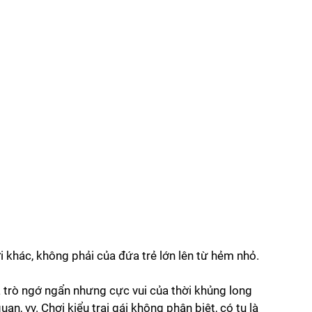
ười khác, không phải của đứa trẻ lớn lên từ hẻm nhỏ.
ba trò ngớ ngẩn nhưng cực vui của thời khủng long 
an, vv. Chơi kiểu trai gái không phân biệt, có tụ là 