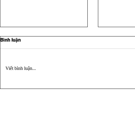
Bình luận
Viết bình luận...
NHẢY VIỆC: BƯỚC TỚI HAY
AI NÓI TIỀ
BỎ CHẠY?
ĐƯỢC HẠN