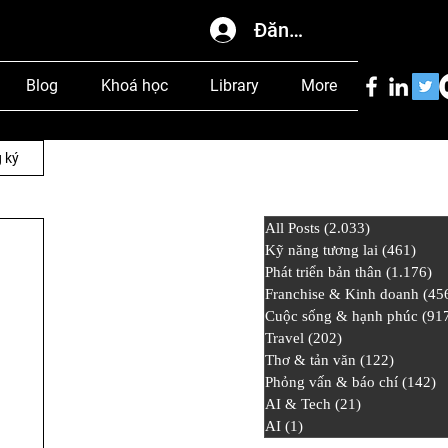
Đăng nhập
Blog
Khoá học
Library
More
 ký
All Posts
(2.033)
2.033 bài đ
Kỹ năng tương lai
(461)
461 
Phát triển bản thân
(1.176)
1.
Franchise & Kinh doanh
(45
Cuộc sống & hạnh phúc
(91
Travel
(202)
202 bài đăng
Thơ & tản văn
(122)
122 bài
Phỏng vấn & báo chí
(142)
1
AI & Tech
(21)
21 bài đăng
AI
(1)
1 bài đăng