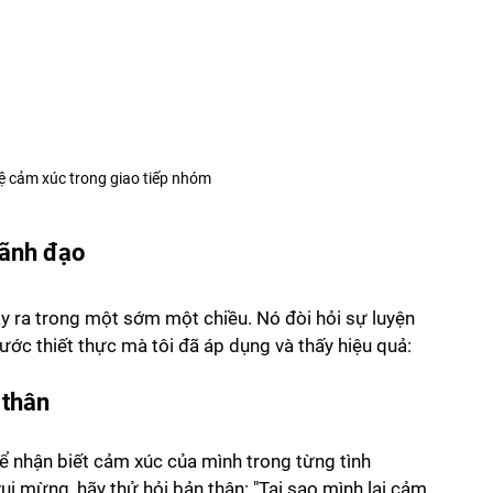
ệ cảm xúc trong giao tiếp nhóm
lãnh đạo
xảy ra trong một sớm một chiều. Nó đòi hỏi sự luyện 
bước thiết thực mà tôi đã áp dụng và thấy hiệu quả:
 thân
ể nhận biết cảm xúc của mình trong từng tình 
ui mừng, hãy thử hỏi bản thân: "Tại sao mình lại cảm 