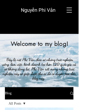
Nguyễn Phi Vân
Welcome to my blog!
Đây là nơi Phi Vân chia sẻ những trải nghiệm
sống, làm việc, kinh doanh tại hơn 120 quốc gia và
sẽ không dừng lại. Phi Vân rất mong những trải
nghiệm này sẽ giúp được cho ai đó có duyên tìm đến
blog này.
Blog
All Posts