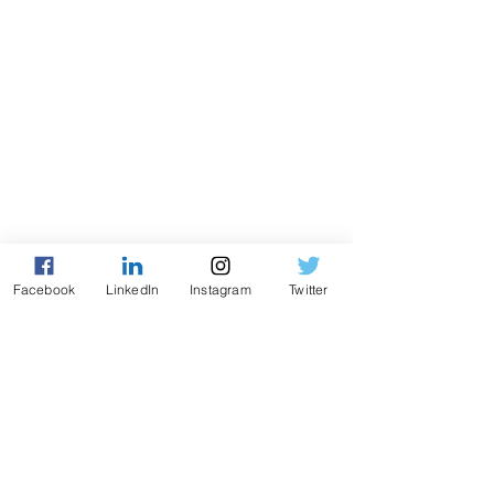
Facebook
LinkedIn
Instagram
Twitter
QUIZ MIỄN PHÍ · 2 PHÚT
Bạn thuộc kiểu nhà lãnh