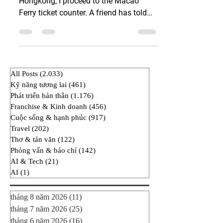
Macao, May 27, 2013 After landing in
Hongkong, I proceed to the Macao
Ferry ticket counter. A friend has told
me that it’s easy enough to...
All Posts
(2.033)
2.033 bài đăng
Kỹ năng tương lai
(461)
461 bài đăng
Phát triển bản thân
(1.176)
1.176 bài đăng
Franchise & Kinh doanh
(456)
456 bài đăng
Cuộc sống & hạnh phúc
(917)
917 bài đăng
Travel
(202)
202 bài đăng
Thơ & tản văn
(122)
122 bài đăng
Phỏng vấn & báo chí
(142)
142 bài đăng
AI & Tech
(21)
21 bài đăng
AI
(1)
1 bài đăng
tháng 8 năm 2026
(11)
11 bài đăng