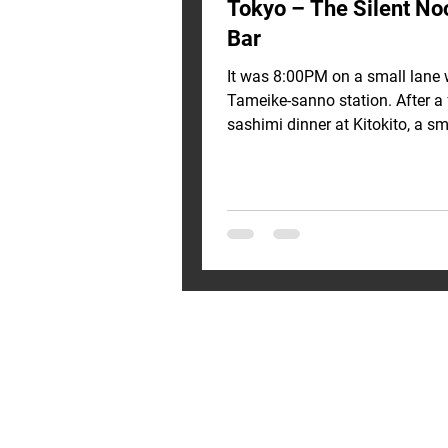
Tokyo – The Silent No
Bar
It was 8:00PM on a small lane
Tameike-sanno station. After a f
sashimi dinner at Kitokito, a sm
tucked-away...