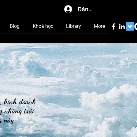
Đăng nhập
Blog
Khoá học
Library
More
c, kinh doanh
g những trải
og này.