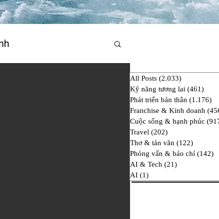
nh
All Posts
(2.033)
2.033 bài đ
hí
AI & Tech
AI
Kỹ năng tương lai
(461)
461 
Phát triển bản thân
(1.176)
1.
Franchise & Kinh doanh
(45
Cuộc sống & hạnh phúc
(91
Travel
(202)
202 bài đăng
Thơ & tản văn
(122)
122 bài
Phỏng vấn & báo chí
(142)
1
AI & Tech
(21)
21 bài đăng
AI
(1)
1 bài đăng