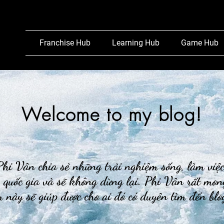
Franchise Hub
Learning Hub
Game Hub
Welcome to my blog!
hi Vân chia sẻ những trải nghiệm sống, làm việ
 quốc gia và sẽ không dừng lại. Phi Vân rất mon
 này sẽ giúp được cho ai đó có duyên tìm đến bl