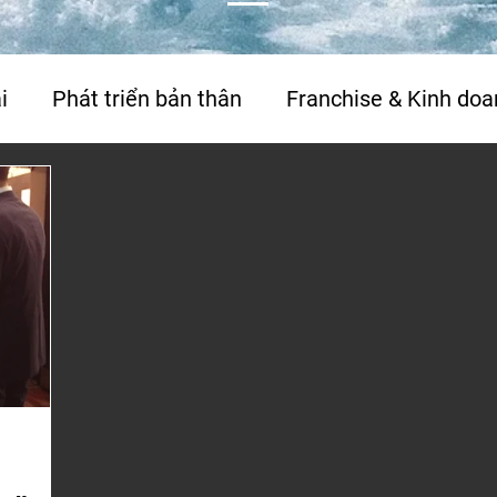
i
Phát triển bản thân
Franchise & Kinh doa
Travel
Thơ & tản văn
Phỏng vấn & báo c