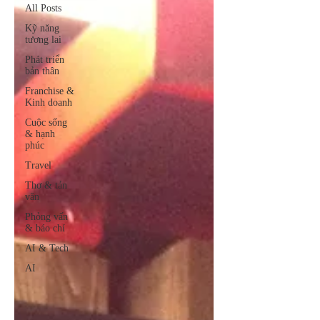
All Posts
Kỹ năng
tương lai
Phát triển
bản thân
Franchise &
Kinh doanh
Cuộc sống
& hạnh
phúc
Travel
Thơ & tản
văn
Phỏng vấn
& báo chí
AI & Tech
AI