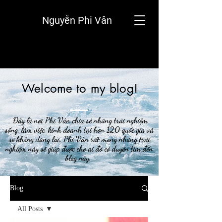
Nguyễn Phi Vân
Welcome to my blog!
Đây là nơi Phi Vân chia sẻ những trải nghiệm
sống, làm việc, kinh doanh tại hơn 120 quốc gia và
sẽ không dừng lại. Phi Vân rất mong những trải
nghiệm này sẽ giúp được cho ai đó có duyên tìm đến
blog này.
Blog
All Posts