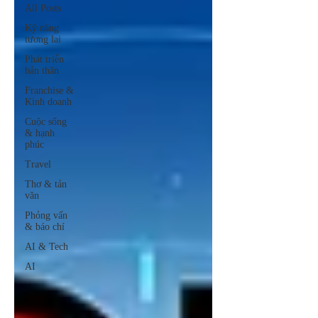
All Posts
Kỹ năng
tương lai
Phát triển
bản thân
Franchise &
Kinh doanh
Cuộc sống
& hạnh
phúc
Travel
Thơ & tản
văn
Phỏng vấn
& báo chí
AI & Tech
AI