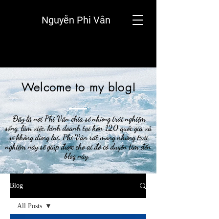
Nguyễn Phi Vân
Welcome to my blog!
Đây là nơi Phi Vân chia sẻ những trải nghiệm
sống, làm việc, kinh doanh tại hơn 120 quốc gia và
sẽ không dừng lại. Phi Vân rất mong những trải
nghiệm này sẽ giúp được cho ai đó có duyên tìm đến
blog này.
Blog
All Posts