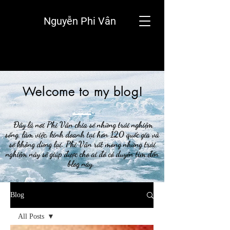
Nguyễn Phi Vân
Welcome to my blog!
Đây là nơi Phi Vân chia sẻ những trải nghiệm
sống, làm việc, kinh doanh tại hơn 120 quốc gia và
sẽ không dừng lại. Phi Vân rất mong những trải
nghiệm này sẽ giúp được cho ai đó có duyên tìm đến
blog này.
Blog
All Posts