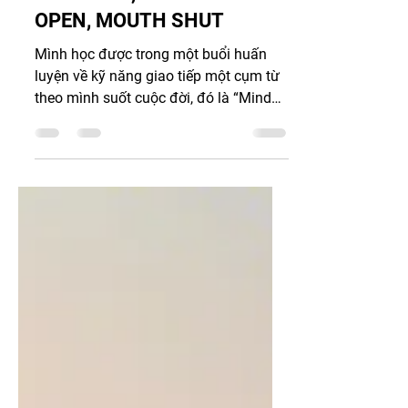
20 thg 8, 2025
5 phút đọc
CÂM MỒM, MỞ NÃO - MIND
OPEN, MOUTH SHUT
Mình học được trong một buổi huấn
luyện về kỹ năng giao tiếp một cụm từ
theo mình suốt cuộc đời, đó là “Mind
open - Mouth shut”. Nói cho...