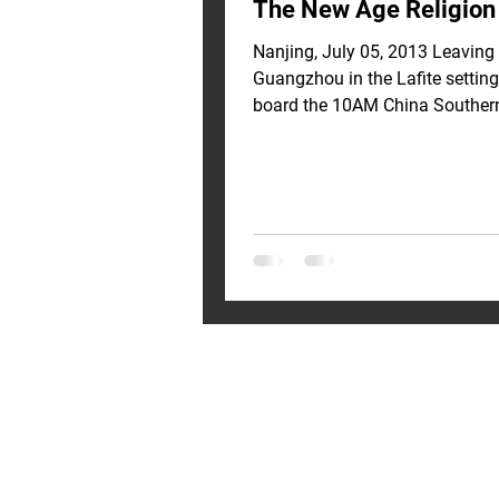
The New Age Religion
Nanjing, July 05, 2013 Leaving
Guangzhou in the Lafite setting
board the 10AM China Southern
flight for our next meeting in...