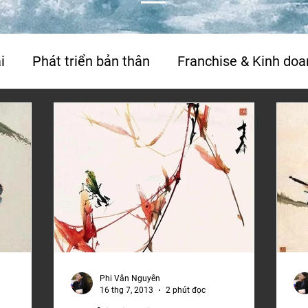
i
Phát triển bản thân
Franchise & Kinh doa
Travel
Thơ & tản văn
Phỏng vấn & báo c
Phi Vân Nguyễn
16 thg 7, 2013
2 phút đọc