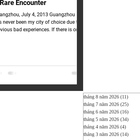
 Rare Encounter
angzhou, July 4, 2013 Guangzhou
s never been my city of choice due to
vious bad experiences. If there is one
ng I love about...
tháng 8 năm 2026
(11)
11 bà
tháng 7 năm 2026
(25)
25 bà
tháng 6 năm 2026
(16)
16 bà
tháng 5 năm 2026
(34)
34 bà
tháng 4 năm 2026
(4)
4 bài 
tháng 3 năm 2026
(14)
14 bà