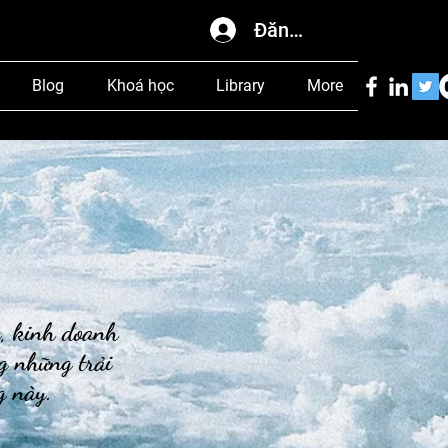
Đăng nhập
Blog
Khoá học
Library
More
c, kinh doanh
g những trải
og này.