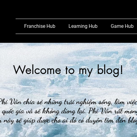
Franchise Hub
Learning Hub
Game Hub
Welcome to my blog!
hi Vân chia sẻ những trải nghiệm sống, làm việ
 quốc gia và sẽ không dừng lại. Phi Vân rất mon
 này sẽ giúp được cho ai đó có duyên tìm đến bl