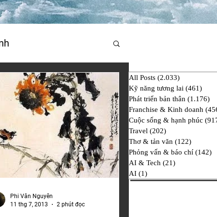
nh
All Posts
(2.033)
2.033 bài đ
hí
AI & Tech
AI
Kỹ năng tương lai
(461)
461 
Phát triển bản thân
(1.176)
1.
Franchise & Kinh doanh
(45
Cuộc sống & hạnh phúc
(91
Travel
(202)
202 bài đăng
Thơ & tản văn
(122)
122 bài
Phỏng vấn & báo chí
(142)
1
AI & Tech
(21)
21 bài đăng
AI
(1)
1 bài đăng
Phi Vân Nguyễn
11 thg 7, 2013
2 phút đọc