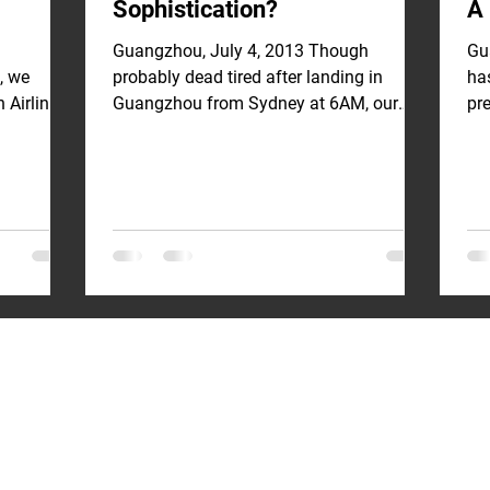
Sophistication?
A
Guangzhou, July 4, 2013 Though
Gu
, we
probably dead tired after landing in
ha
 Airlines
Guangzhou from Sydney at 6AM, our
pre
Guangzhou host would not take no...
thi