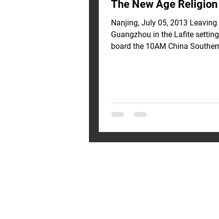
The New Age Religion
Nanjing, July 05, 2013 Leaving
Guangzhou in the Lafite setting
board the 10AM China Southern
flight for our next meeting in...