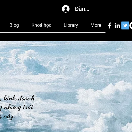
Đăng nhập
Blog
Khoá học
Library
More
c, kinh doanh
g những trải
og này.