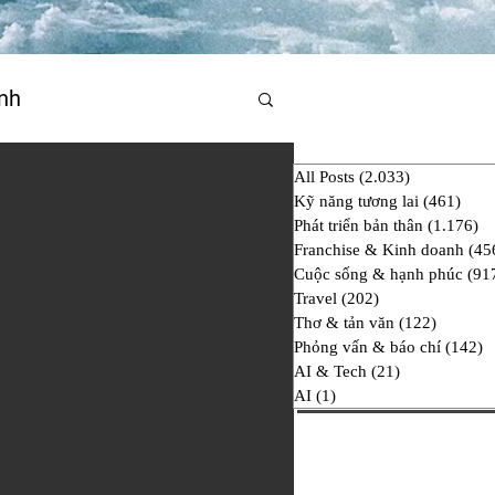
nh
All Posts
(2.033)
2.033 bài đ
hí
AI & Tech
AI
Kỹ năng tương lai
(461)
461 
Phát triển bản thân
(1.176)
1.
Franchise & Kinh doanh
(45
Cuộc sống & hạnh phúc
(91
Travel
(202)
202 bài đăng
Thơ & tản văn
(122)
122 bài
Phỏng vấn & báo chí
(142)
1
AI & Tech
(21)
21 bài đăng
AI
(1)
1 bài đăng