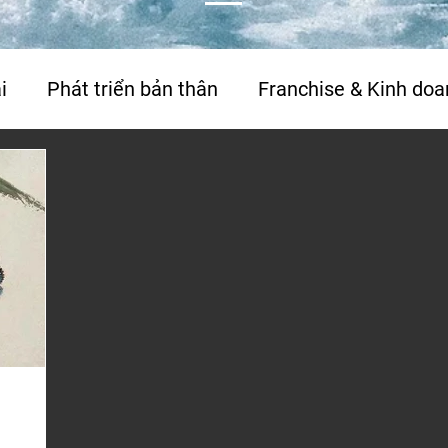
i
Phát triển bản thân
Franchise & Kinh doa
Travel
Thơ & tản văn
Phỏng vấn & báo c