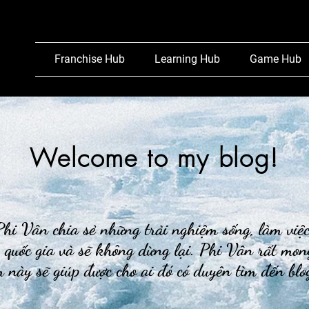
Franchise Hub
Learning Hub
Game Hub
Welcome to my blog!
hi Vân chia sẻ những trải nghiệm sống, làm việ
 quốc gia và sẽ không dừng lại. Phi Vân rất mon
 này sẽ giúp được cho ai đó có duyên tìm đến bl