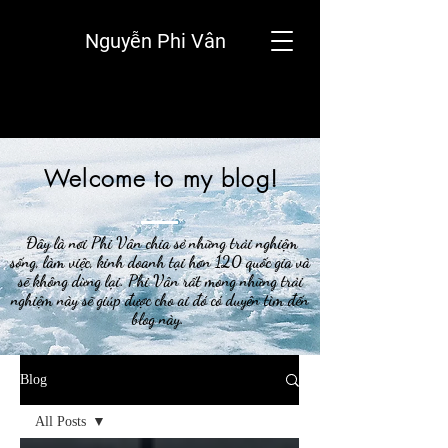
Nguyễn Phi Vân
Welcome to my blog!
Đây là nơi Phi Vân chia sẻ những trải nghiệm
sống, làm việc, kinh doanh tại hơn 120 quốc gia và
sẽ không dừng lại. Phi Vân rất mong những trải
nghiệm này sẽ giúp được cho ai đó có duyên tìm đến
blog này.
Blog
All Posts