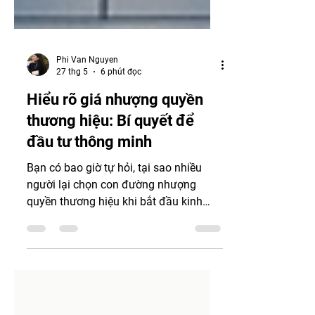
Phi Van Nguyen
27 thg 5
6 phút đọc
Hiểu rõ giá nhượng quyền
thương hiệu: Bí quyết để
đầu tư thông minh
Bạn có bao giờ tự hỏi, tại sao nhiều
người lại chọn con đường nhượng
quyền thương hiệu khi bắt đầu kinh
doanh? Có phải vì nó giúp giảm thiểu
rủi ro? Hay vì thương hiệu đã có sẵn
sức hút trên thị trường? Dù lý do là gì,
một trong những yếu tố quan trọng
nhất bạn cần nắm rõ chính là giá