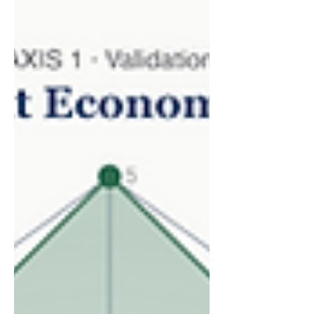
nhượng quyền thương hiệu. Trong bài
viết này, tôi sẽ cùng bạn khám phá chi
tiết về giá cả, các yếu tố ảnh hưởng và
cách chuẩn bị tài chính để đầu tư hiệu
quả. Giá nhượng quyền thương hiệu là
gì