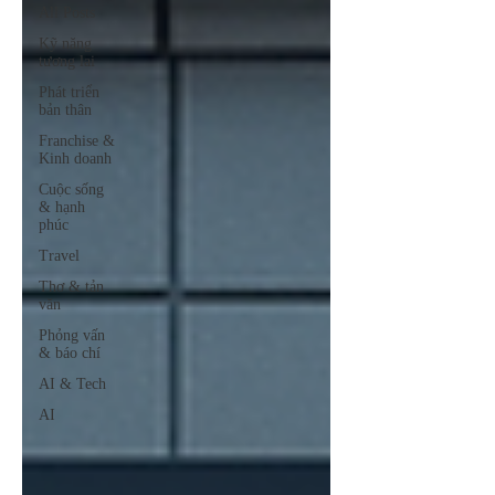
All Posts
Kỹ năng
tương lai
Phát triển
bản thân
Franchise &
Kinh doanh
Cuộc sống
& hạnh
phúc
Travel
Thơ & tản
văn
Phỏng vấn
& báo chí
AI & Tech
AI