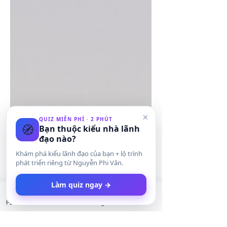
không?", tôi nhận ra đó là câu hỏi sai.
Câu hỏi đúng là: "Mình đã xây được
thứ có thể nhân bản chưa?" Tại sao "có
nên nhượng quyền không?" là câu hỏi
sai? Câu hỏi "có nên không?" dễ bị trả
lời bằng cảm xúc. Nhưng nhượng
quyền không phải phần thưởng cho sự
kiên trì
×
QUIZ MIỄN PHÍ · 2 PHÚT
🧭
Bạn thuộc kiểu nhà lãnh
đạo nào?
Khám phá kiểu lãnh đạo của bạn + lộ trình
phát triển riêng từ Nguyễn Phi Vân.
Làm quiz ngay →
Facebook
LinkedIn
Instagram
Twitter